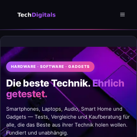
Zum
Inhalt
Menü
springen
HARDWARE · SOFTWARE · GADGETS
Die beste Technik.
Ehrlich
getestet.
Smartphones, Laptops, Audio, Smart Home und
Gadgets — Tests, Vergleiche und Kaufberatung für
alle, die das Beste aus ihrer Technik holen wollen.
Fundiert und unabhängig.