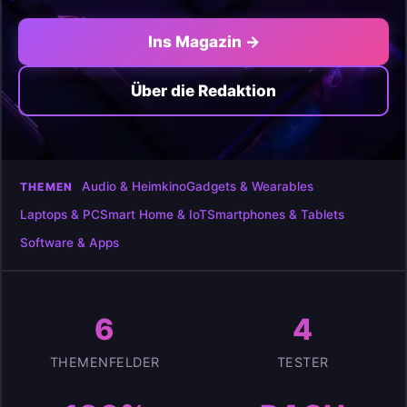
Ins Magazin →
Über die Redaktion
Audio & Heimkino
Gadgets & Wearables
THEMEN
Laptops & PC
Smart Home & IoT
Smartphones & Tablets
Software & Apps
6
4
THEMENFELDER
TESTER