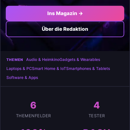
Ins Magazin →
Über die Redaktion
Audio & Heimkino
Gadgets & Wearables
THEMEN
Laptops & PC
Smart Home & IoT
Smartphones & Tablets
Software & Apps
6
4
THEMENFELDER
TESTER