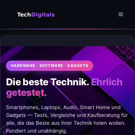
Zum
Inhalt
Menü
springen
HARDWARE · SOFTWARE · GADGETS
Die beste Technik.
Ehrlich
getestet.
Smartphones, Laptops, Audio, Smart Home und
Gadgets — Tests, Vergleiche und Kaufberatung für
alle, die das Beste aus ihrer Technik holen wollen.
Fundiert und unabhängig.