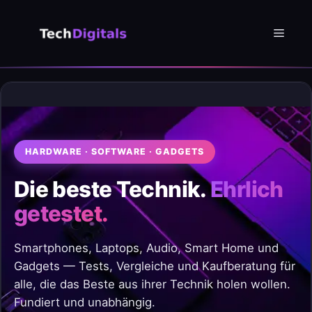
Zum
Inhalt
Menü
springen
HARDWARE · SOFTWARE · GADGETS
Die beste Technik.
Ehrlich
getestet.
Smartphones, Laptops, Audio, Smart Home und
Gadgets — Tests, Vergleiche und Kaufberatung für
alle, die das Beste aus ihrer Technik holen wollen.
Fundiert und unabhängig.