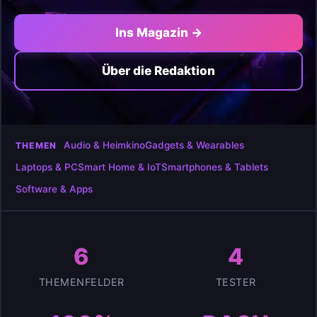
Ins Magazin →
Über die Redaktion
Audio & Heimkino
Gadgets & Wearables
THEMEN
Laptops & PC
Smart Home & IoT
Smartphones & Tablets
Software & Apps
6
4
THEMENFELDER
TESTER