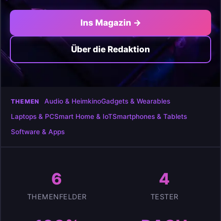
Ins Magazin →
Über die Redaktion
Audio & Heimkino
Gadgets & Wearables
THEMEN
Laptops & PC
Smart Home & IoT
Smartphones & Tablets
Software & Apps
6
4
THEMENFELDER
TESTER