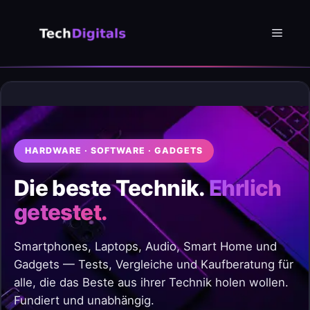
Zum
Inhalt
Menü
springen
HARDWARE · SOFTWARE · GADGETS
Die beste Technik.
Ehrlich
getestet.
Smartphones, Laptops, Audio, Smart Home und
Gadgets — Tests, Vergleiche und Kaufberatung für
alle, die das Beste aus ihrer Technik holen wollen.
Fundiert und unabhängig.