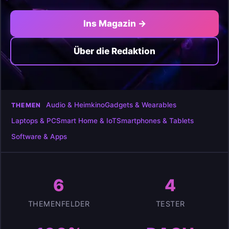
Ins Magazin →
Über die Redaktion
Audio & Heimkino
Gadgets & Wearables
THEMEN
Laptops & PC
Smart Home & IoT
Smartphones & Tablets
Software & Apps
6
4
THEMENFELDER
TESTER