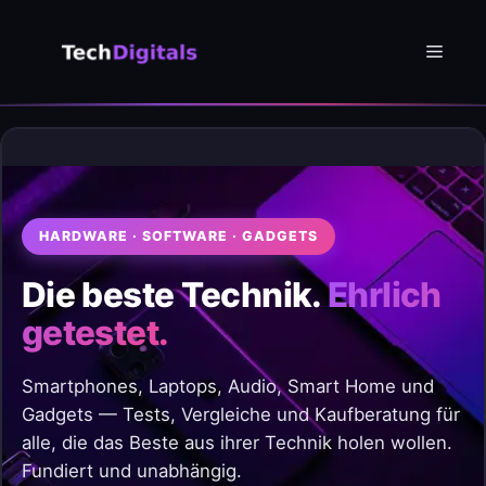
Zum
Inhalt
Menü
springen
HARDWARE · SOFTWARE · GADGETS
Die beste Technik.
Ehrlich
getestet.
Smartphones, Laptops, Audio, Smart Home und
Gadgets — Tests, Vergleiche und Kaufberatung für
alle, die das Beste aus ihrer Technik holen wollen.
Fundiert und unabhängig.