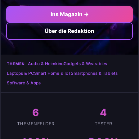
Ins Magazin →
Über die Redaktion
Audio & Heimkino
Gadgets & Wearables
THEMEN
Laptops & PC
Smart Home & IoT
Smartphones & Tablets
Software & Apps
6
4
THEMENFELDER
TESTER