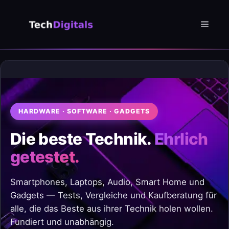
Zum
Inhalt
Menü
springen
HARDWARE · SOFTWARE · GADGETS
Die beste Technik.
Ehrlich
getestet.
Smartphones, Laptops, Audio, Smart Home und
Gadgets — Tests, Vergleiche und Kaufberatung für
alle, die das Beste aus ihrer Technik holen wollen.
Fundiert und unabhängig.