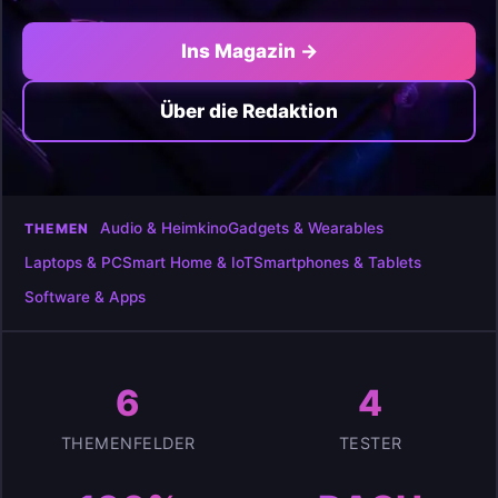
Ins Magazin →
Über die Redaktion
Audio & Heimkino
Gadgets & Wearables
THEMEN
Laptops & PC
Smart Home & IoT
Smartphones & Tablets
Software & Apps
6
4
THEMENFELDER
TESTER