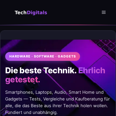
Zum
Inhalt
Menü
springen
HARDWARE · SOFTWARE · GADGETS
Die beste Technik.
Ehrlich
getestet.
Smartphones, Laptops, Audio, Smart Home und
Gadgets — Tests, Vergleiche und Kaufberatung für
alle, die das Beste aus ihrer Technik holen wollen.
Fundiert und unabhängig.