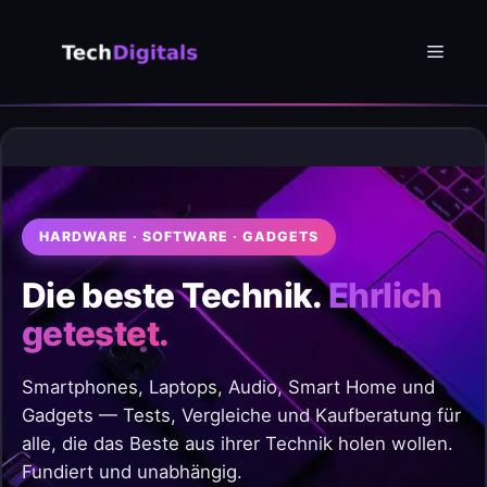
Zum
Inhalt
Menü
springen
HARDWARE · SOFTWARE · GADGETS
Die beste Technik.
Ehrlich
getestet.
Smartphones, Laptops, Audio, Smart Home und
Gadgets — Tests, Vergleiche und Kaufberatung für
alle, die das Beste aus ihrer Technik holen wollen.
Fundiert und unabhängig.