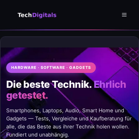
Zum
Inhalt
Menü
springen
HARDWARE · SOFTWARE · GADGETS
Die beste Technik.
Ehrlich
getestet.
Smartphones, Laptops, Audio, Smart Home und
Gadgets — Tests, Vergleiche und Kaufberatung für
alle, die das Beste aus ihrer Technik holen wollen.
Fundiert und unabhängig.