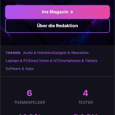
Ins Magazin →
Über die Redaktion
Audio & Heimkino
Gadgets & Wearables
THEMEN
Laptops & PC
Smart Home & IoT
Smartphones & Tablets
Software & Apps
6
4
THEMENFELDER
TESTER