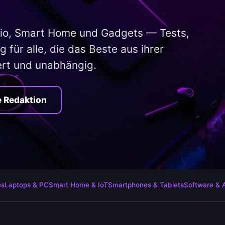
io, Smart Home und Gadgets — Tests,
 für alle, die das Beste aus ihrer
ert und unabhängig.
e Redaktion
es
Laptops & PC
Smart Home & IoT
Smartphones & Tablets
Software & 