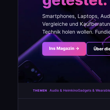
Smartphones, Laptops, Aud
Vergleiche und Kaufberatung
Technik holen wollen. Fundi
Ins Magazin →
Über di
Audio & Heimkino
Gadgets & Wearabl
THEMEN